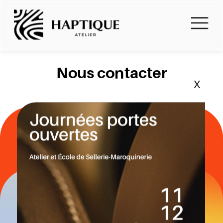
Nous contacter
X
29, rue Étienne Dolet 
75020 Paris   
contact@atelierhaptique.fr
01 77 16 88 39