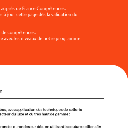
 auprès de France Compétences. 
à jour cette page dès la validation du 
s de compétences. 
e avec les niveaux de notre programme 
on
ées, avec application des techniques de sellerie-
cteur du luxe et du très haut de gamme :
ndes et rondes sur dés, en utilisant la couture sellier afin 