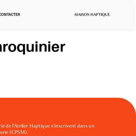
ON HAPTIQUE
aroquinier 
ie de l’Atelier Haptique s’inscrivent dans un 
nerie (CPSM).