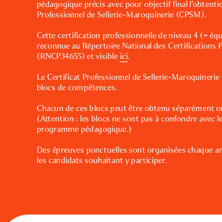
pédagogique précis avec pour objectif final l’obtentio
Professionnel de Sellerie-Maroquinerie (CPSM).
Cette certification professionnelle de niveau 4 (= éq
reconnue au Répertoire National des Certifications P
(RNCP34655) et visible 
ici
.
Le Certificat Professionnel de Sellerie-Maroquinerie
blocs de compétences. 
Chacun de ces blocs peut être obtenu séparément o
(Attention : les blocs ne sont pas à confondre avec le
programme pédagogique.)
Objectifs de la certification
Des épreuves ponctuelles sont organisées chaque an
les candidats souhaitant y participer.
• La vérification des savoirs, des savoir-faire, des gestes professionnels et la maîtrise des étap
Voie d'accès
de fabrication d’objets de sellerie-maroquinerie.
• Après un parcours de formation continue
• Attester de la capacité de son détenteur à réaliser un produit qui répond aux exigences du
Débouchés
marché du luxe (le soin apporté au travail, la qualité des finitions, le rendu général) en
• Par candidature individuelle
respectant les règles de l’artisanat traditionnel.
• Coupeur / Coupeuse en maroquinerie
• Coupeur / Coupeuse sur emporte-pièces en industrie des matériaux souples
• Par expérience
• Conducteur / Conductrice de machines de coupe automatique en industrie des matériaux
Le cas échéant, prérequis demandé à la validation des compétences :
souples
Les candidats ayant un projet de création ou de reprise d'entreprise doivent au préalable