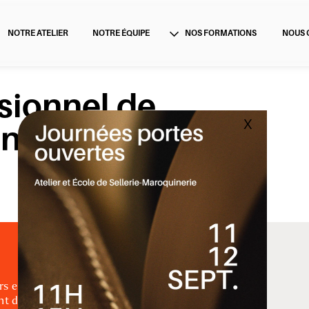
MAIS
NOTRE ÉQUIPE
NOUS CONTACTER
NOS FORMATIONS
sionnel de 
X
inerie (CPSM)
rs en journée de 
vent dans un programme 