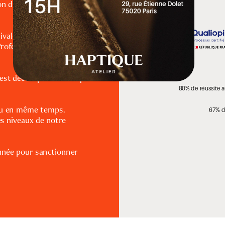
n du Certificat 
uivalence BAC) est 
rofessionnelles 
 est décomposé en cinq 
80% de réussite 
u en même temps. 
67% d'
s niveaux de notre 
née pour sanctionner 
es