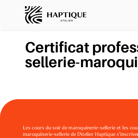
NOTRE ATELIER
Certificat profes
sellerie-maroqu
Les cours du soir de maroquinerie-sellerie et les cou
maroquinerie-sellerie de l’Atelier Haptique s’inscri